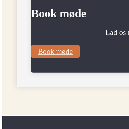
Book møde
Lad os 
Book møde