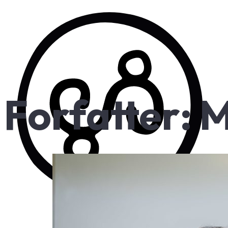
Forfatter:
M