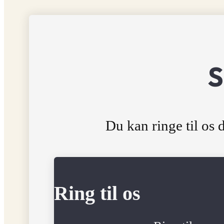
S
Du kan ringe til os d
Ring til os