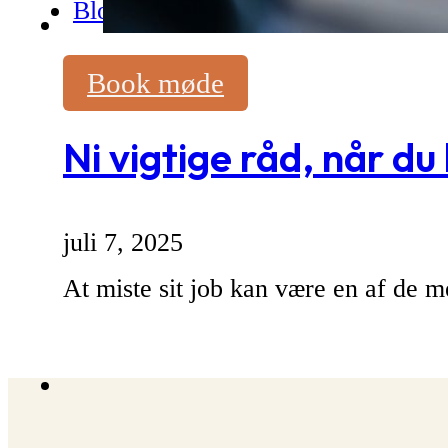
Blog
Book møde
Ni vigtige råd, når du
juli 7, 2025
At miste sit job kan være en af de me