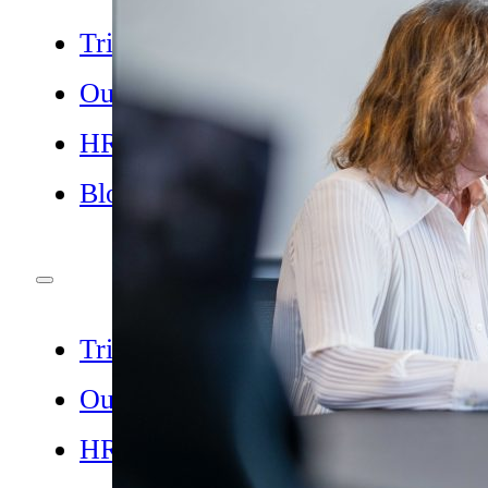
Trivselspakker
Outplacement
HR Services
Blog
Trivselspakker
Outplacement
HR Services