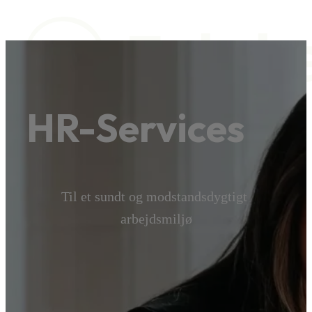
HR-Services
Trivselspakker
Outplacement
HR Services
Til et sundt og modstandsdygtigt 
Blog
arbejdsmiljø
Trivselspakker
Outplacement